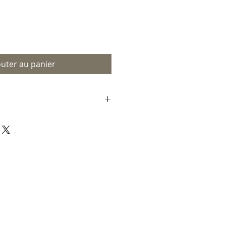
outer au panier
ut au Canada et sur devis
u monde.