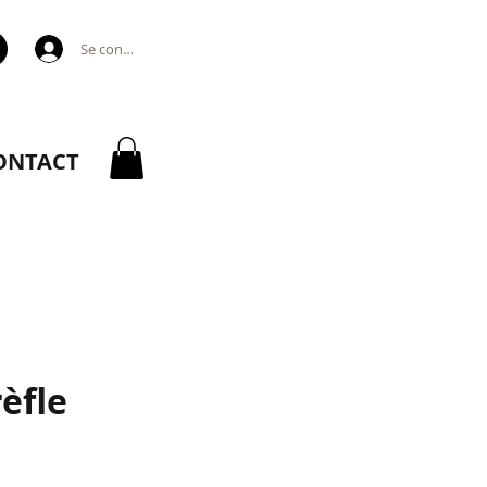
Se connecter
ONTACT
èfle