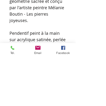
géométrie sacrée et conçu
par l'artiste peintre Mélanie
Boutin - Les pierres
joyeuses.
Pendentif peint à la main
sur acrylique satinée, perlée
et/ou métallique selon la
technique du Dot Art
Tél.
Email
Facebook
Painting. Il est scellé de 3
couches de vernis ultra
brillant pour une meilleure
protection.
- Diamètre : 5 cm
- Poids: 5 g