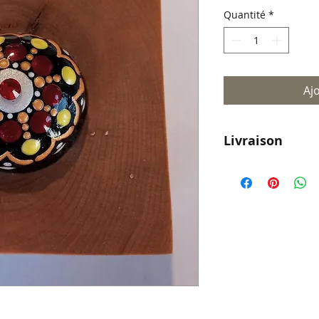
Quantité
*
Aj
Livraison
Livraison parto
pour le reste d