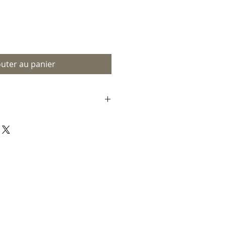
outer au panier
ut au Canada et sur devis
u monde.