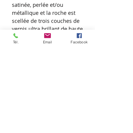
satinée, perlée et/ou
métallique et la roche est
scellée de trois couches de
vernis ultra brillant de haute
qualité afin de la protéger et
Tél.
Email
Facebook
d’obtenir une belle finition.
Elle se nettoie donc
facilement et peut décorer
aussi bien votre intérieur
que votre extérieur.
D’une simple roche, mon
but est d’en faire un petit
bijou coloré, vibrant, unique
et original.