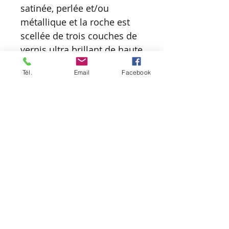
satinée, perlée et/ou
métallique et la roche est
scellée de trois couches de
vernis ultra brillant de haute
qualité afin de la protéger et
Tél.
Email
Facebook
d’obtenir une belle finition.
Elle se nettoie donc
facilement et peut décorer
aussi bien votre intérieur
que votre extérieur.
D’une simple roche, mon
but est d’en faire un petit
bijou coloré, vibrant, unique
et original.