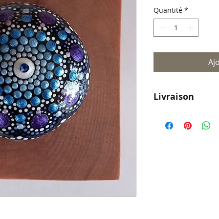
Quantité
*
Aj
Livraison
Livraison parto
pour le reste d