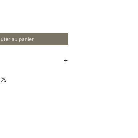
outer au panier
ut au Canada et sur devis
u monde.