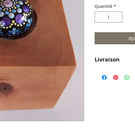
Quantité
*
Aj
Livraison
Livraison parto
pour le reste d