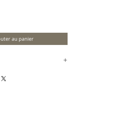
outer au panier
ut au Canada et sur devis
u monde.