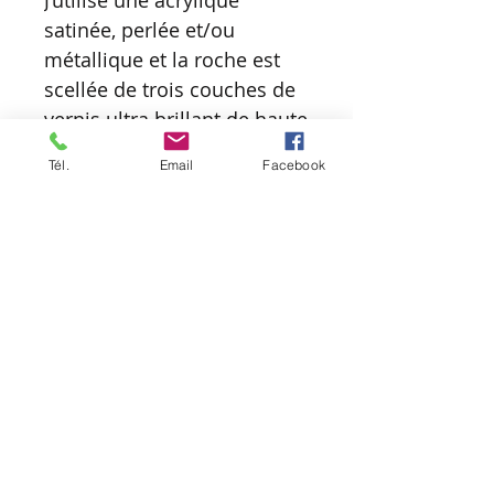
J’utilise une acrylique
satinée, perlée et/ou
métallique et la roche est
scellée de trois couches de
vernis ultra brillant de haute
qualité afin de la protéger et
Tél.
Email
Facebook
d’obtenir une belle finition.
Elle se nettoie donc
facilement et peut décorer
aussi bien votre intérieur
que votre extérieur.
D’une simple roche, mon
but est d’en faire un petit
bijou coloré, vibrant, unique
et original.